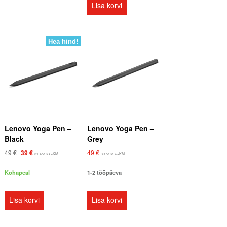
Lisa korvi
Hea hind!
Lenovo Yoga Pen –
Lenovo Yoga Pen –
Black
Grey
A
P
49
€
49
€
39
€
31.4516
€
+KM
39.5161
€
+KM
l
r
g
a
Kohapeal
1-2 tööpäeva
n
e
e
g
h
u
Lisa korvi
Lisa korvi
i
n
n
e
d
h