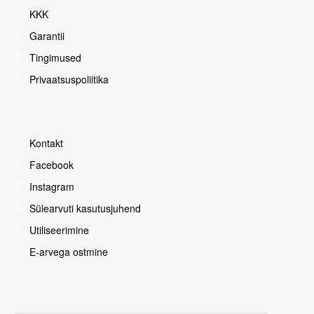
d
KKK
ei
ol
Garantii
e
v
Tingimused
al
Privaatsuspoliitika
ik
ul
is
e
d
Kontakt
.
Facebook
N
e
Instagram
e
Sülearvuti kasutusjuhend
d
o
Utiliseerimine
n
E-arvega ostmine
v
e
e
bi
s