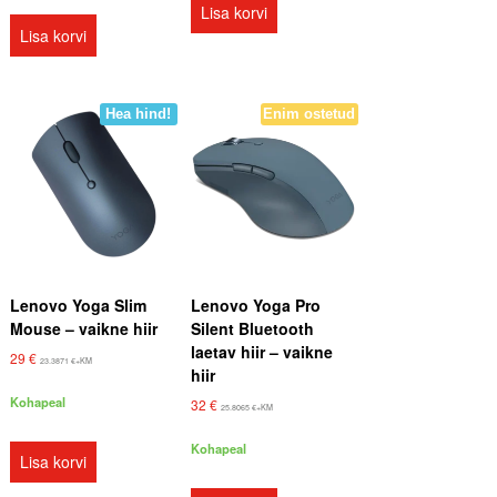
Lisa korvi
Lisa korvi
Hea hind!
Enim ostetud
Lenovo Yoga Slim
Lenovo Yoga Pro
Mouse – vaikne hiir
Silent Bluetooth
laetav hiir – vaikne
29
€
23.3871
€
+KM
hiir
Kohapeal
32
€
25.8065
€
+KM
Kohapeal
Lisa korvi