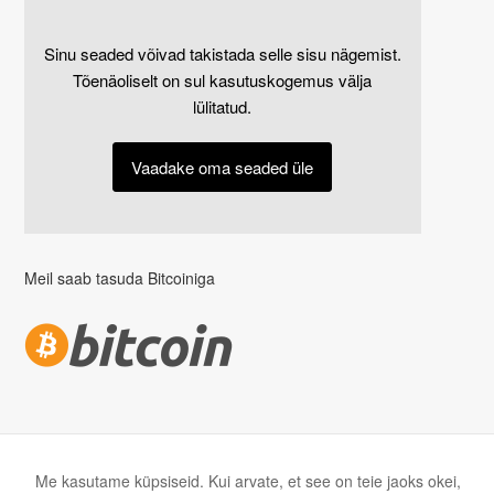
ai
di
Sinu seaded võivad takistada selle sisu nägemist.
t
Tõenäoliselt on sul kasutuskogemus välja
oi
m
lülitatud.
i
m
Vaadake oma seaded üle
is
e
k
s
v
Meil saab tasuda Bitcoiniga
aj
al
ik
u
d
.
S
L2 OÜ | Copyright © 2026
Me kasutame küpsiseid. Kui arvate, et see on teie jaoks okei,
t