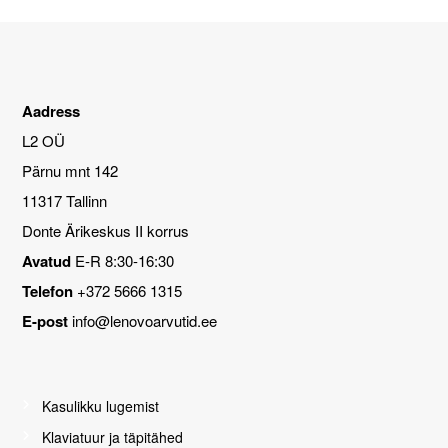
o
i
l
n
i
d
:
o
4
n
V
9
:
a
Aadress
3
j
L2 OÜ
€
9
a
.
li
Pärnu mnt 142
€
k
.
11317 Tallinn
u
d
Donte Ärikeskus II korrus
N
Avatud
E-R 8:30-16:30
e
e
Telefon
+372 5666 1315
d
E-post
info@lenovoarvutid.ee
k
ü
p
si
Kasulikku lugemist
s
e
Klaviatuur ja täpitähed