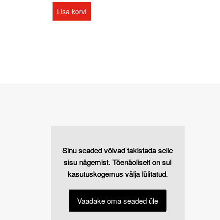
Lisa korvi
Sinu seaded võivad takistada selle
Sinu seaded võivad takistada selle
Sinu seaded võivad takistada selle
sisu nägemist. Tõenäoliselt on sul
sisu nägemist. Tõenäoliselt on sul
sisu nägemist. Tõenäoliselt on sul
kasutuskogemus välja lülitatud.
kasutuskogemus välja lülitatud.
kasutuskogemus välja lülitatud.
Vaadake oma seaded üle
Vaadake oma seaded üle
Vaadake oma seaded üle