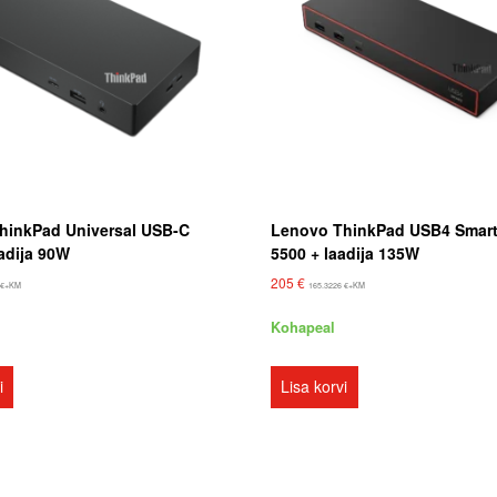
V
a
j
a
li
k
u
hinkPad Universal USB-C
Lenovo ThinkPad USB4 Smar
d
adija 90W
5500 + laadija 135W
N
205
€
8
€
+KM
165.3226
€
+KM
e
e
Kohapeal
d
k
i
Lisa korvi
ü
p
si
s
e