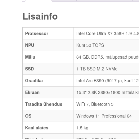
Lisainfo
Protsessor
Intel Core Ultra X7 358H 1.9-4
NPU
Kuni 50 TOPS
Mälu
64 GB, DDR5, mälupesad puud
SSD
1 TB SSD M.2 NVMe
Graafika
Intel Arc B390 (9017 p), kuni 
Ekraan
15.3" 2.8K 2880×1800 mitteläik
Traadita ühendus
WiFi 7, Bluetooth 5
OS
Windows 11 Professional 64
Kaal alates
1.5 kg