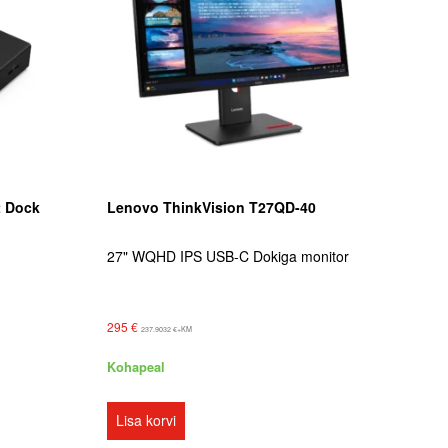
t Dock
Lenovo ThinkVision T27QD-40
27" WQHD IPS USB-C Dokiga monitor
295
€
237.9032
€
+KM
Kohapeal
Lisa korvi