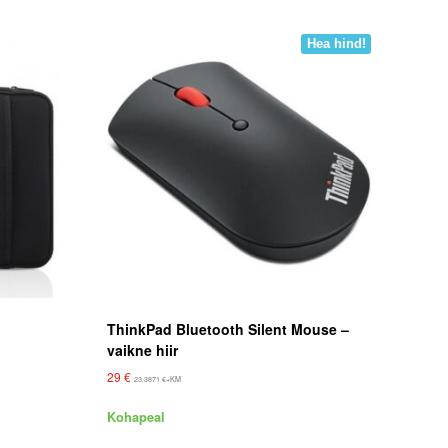
Hea hind!
ThinkPad Bluetooth Silent Mouse –
vaikne hiir
29
€
23.3871
€
+KM
Kohapeal