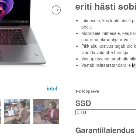
eriti hästi sob
Inimesele, kes lepib ainult p
poolt.
Mobiilsele inimesele, kes ka
suurema ekraaniga arvutit.
Pikk aku kestvus tagab töö 
laadida vaid ühe tunniga.
Vastupidavuse tagab alumiin
Vastab militaarstandardile
M
1-2 tööpäeva
SSD
Garantiilaiendus