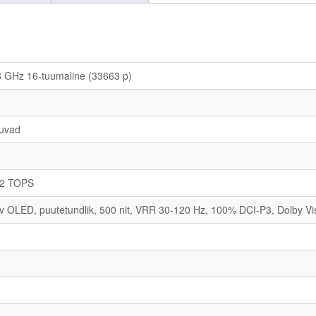
a
d
X
9
-
.8 GHz 16-tuumaline (33663 p)
1
5
p
k
uvad
o
g
u
s
122 TOPS
iv OLED, puutetundlik, 500 nit, VRR 30-120 Hz, 100% DCI-P3, Dolby V