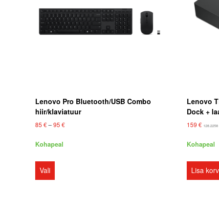
Lenovo Pro Bluetooth/USB Combo
Lenovo T
hiir/klaviatuur
Dock + la
H
85
€
–
95
€
159
€
128.225
i
n
Kohapeal
Kohapeal
n
S
a
v
e
Vali
Lisa korv
a
l
h
l
e
e
m
l
i