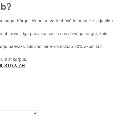
ib?
arimaga. Kõrgelt hinnatud valik ettevõtte omanike ja juhtide
nnab arvutit iga päev kaasas ja soovib väga kerget, kuid
kogu päevaks. Kiirlaadimine võimaldab 80% akust täis
iumist korpus.
IL-STD-810H