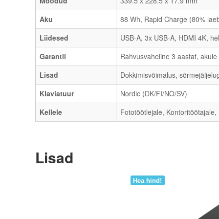
Mõõdud
339.5 x 228.5 x 17.9 mm
Aku
88 Wh, Rapid Charge (80% laeb 
Liidesed
USB-A, 3x USB-A, HDMI 4K, hel
Garantii
Rahvusvaheline 3 aastat, akule
Lisad
Dokkimisvõimalus, sõrmejäljelu
Klaviatuur
Nordic (DK/FI/NO/SV)
Kellele
Fototöötlejale, Kontoritöötajale
Lisad
Hea hind!