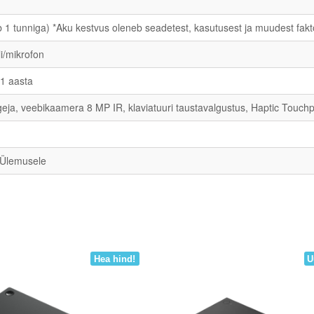
1 tunniga) *Aku kestvus oleneb seadetest, kasutusest ja muudest fakto
i/mikrofon
 1 aasta
geja, veebikaamera 8 MP IR, klaviatuuri taustavalgustus, Haptic Touch
, Ülemusele
Hea hind!
U