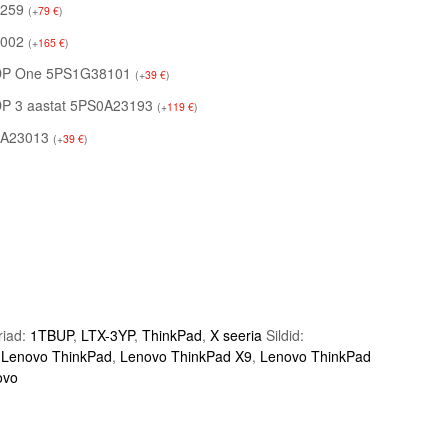
3259
(
+
79
€
)
3002
(
+
165
€
)
 ADP One 5PS1G38101
(
+
39
€
)
ADP 3 aastat 5PS0A23193
(
+
119
€
)
S0A23013
(
+
39
€
)
riad:
1TBUP
,
LTX-3YP
,
ThinkPad
,
X seeria
Sildid:
,
Lenovo ThinkPad
,
Lenovo ThinkPad X9
,
Lenovo ThinkPad
ovo