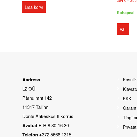
254
€
–
25
a
Lisa korvi
l
Kohapeal
i
S
k
e
Vali
u
l
i
l
d
e
s
l
a
t
a
o
b
o
t
Aadress
Kasulik
t
e
e
L2 OÜ
h
Klaviat
l
a
Pärnu mnt 142
KKK
o
t
n
11317 Tallinn
Garanti
o
m
o
Donte Ärikeskus II korrus
Tingim
i
t
t
Avatud
E-R 8:30-16:30
Privaat
e
u
l
Telefon
+372 5666 1315