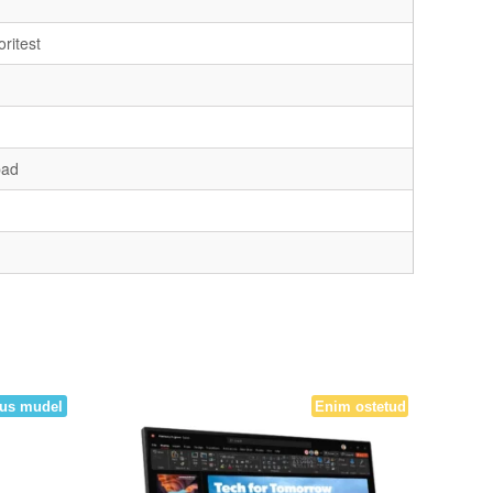
ritest
pad
Enim ostetud
us mudel