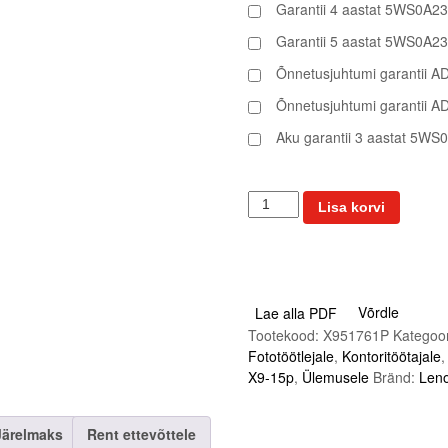
Garantii 4 aastat 5WS0A2
Garantii 5 aastat 5WS0A2
Õnnetusjuhtumi garantii
Õnnetusjuhtumi garantii 
Aku garantii 3 aastat 5W
L
Lisa korvi
e
n
o
v
o
Võrdle
Lae alla PDF
T
Tootekood:
X951761P
Kategoo
h
Fototöötlejale
,
Kontoritöötajale
i
X9-15p
,
Ülemusele
Bränd:
Len
n
k
P
Järelmaks
Rent ettevõttele