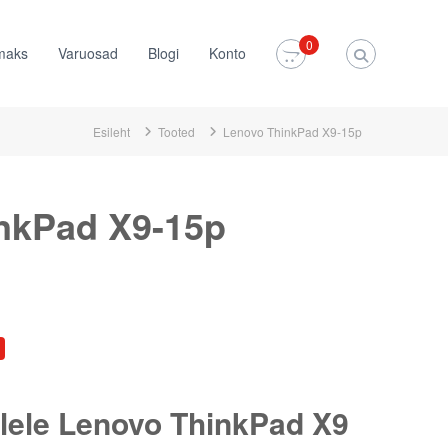
×
0
maks
Varuosad
Blogi
Konto
Esileht
Tooted
Lenovo ThinkPad X9-15p
nkPad X9-15p
ellele Lenovo ThinkPad X9